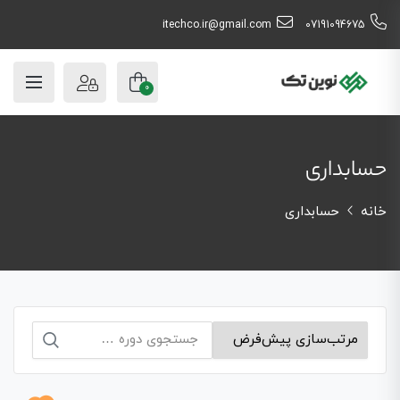
itechco.ir@gmail.com
07191094675
0
حسابداری
خانه
حسابداری
جستجو
برای: