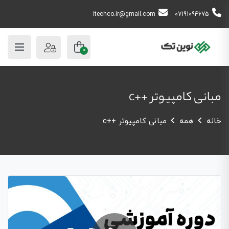
itechco.ir@gmail.com
07191094675
0
مبانی کامپیوتر ++c
خانه
همه
مبانی کامپیوتر ++c