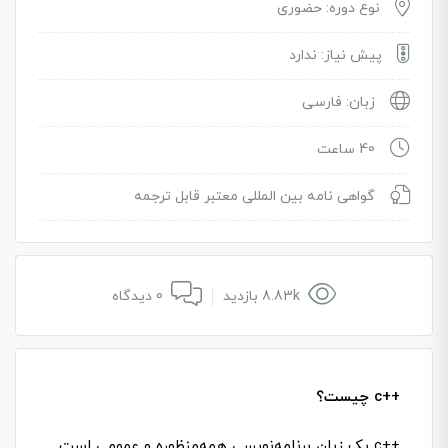
نوع دوره: حضوری
پیش نیاز: ندارد
زبان: فارسی
40 ساعت
گواهی نامه بین المللی معتبر قابل ترجمه
8.83k بازدید
0 دیدگاه
++c چیست؟
++c یک زبان برنامه‌نویسی همه‌منظوره و عمومی است