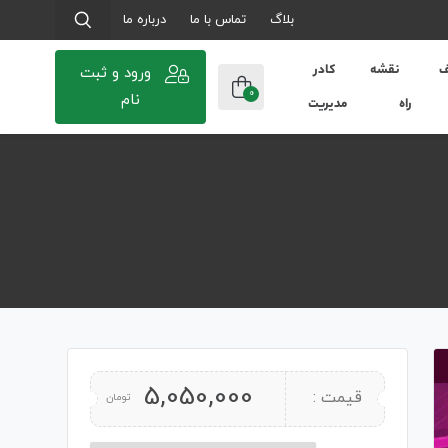
بلاگ
تماس با ما
درباره ما
ف
نقشه
کادر
ورود و ثبت
0
نام
راه
مدیریت
5,050,000
قیمت :
تومان