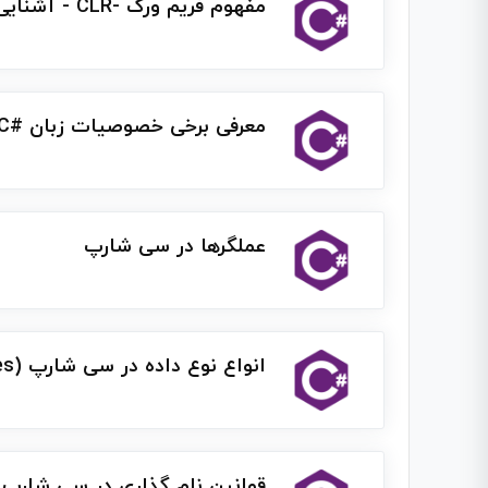
مفهوم فریم ورک -CLR - آشنایی با IDE ویژوال استودیو
معرفی برخی خصوصیات زبان #C و برسی مفهوم کاراکترها در #C
عملگرها در سی شارپ
انواع نوع داده در سی شارپ (data types)
قوانین نام گذاری در سی شارپ (amelCase-PascalCase