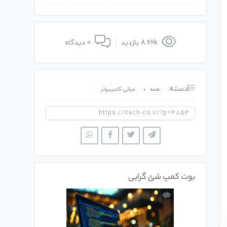
8.66k بازدید
0 دیدگاه
دسته:
،
همه
مبانی کامپیوتر
بوت کمپ شئ گرایی